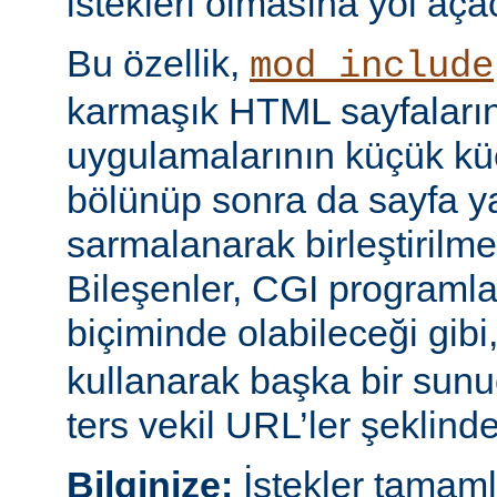
istekleri olmasına yol açac
Bu özellik,
mod_include
karmaşık HTML sayfaların
uygulamalarının küçük kü
bölünüp sonra da sayfa yap
sarmalanarak birleştirilm
Bileşenler, CGI programları
biçiminde olabileceği gibi
kullanarak başka bir sun
ters vekil URL’ler şeklinde 
Bilginize:
İstekler tamam