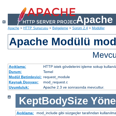
Apache 
Apache
>
HTTP Sunucusu
>
Belgeleme
>
Sürüm 2.4
>
Modüller
Apache Modülü mod
Mevcut
Açıklama:
HTTP istek gövdelerini işleme sokup kullanıla
Durum:
Temel
Modül Betimleyici:
request_module
Kaynak Dosyası:
mod_request.c
Uyumluluk:
Apache 2.3 ve sonrasında mevcuttur.
KeptBodySize
Yöne
Açıklama:
mod_include gibi süzgeçler tarafından kullanılma 