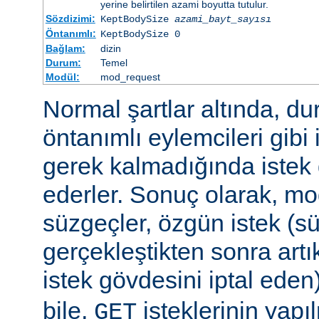
yerine belirtilen azami boyutta tutulur.
Sözdizimi:
KeptBodySize
azami_bayt_sayısı
Öntanımlı:
KeptBodySize 0
Bağlam:
dizin
Durum:
Temel
Modül:
mod_request
Normal şartlar altında, d
öntanımlı eylemcileri gibi 
gerek kalmadığında istek 
ederler. Sonuç olarak, mo
süzgeçler, özgün istek (s
gerçekleştikten sonra art
istek gövdesini iptal eden
bile,
isteklerinin yap
GET