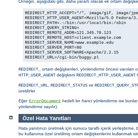
Örneğin, aşağıdaki gibi, daha yararlı olacak ek ortam değişkenl
REDIRECT_HTTP_ACCEPT=*/*, image/gif, image/jp
REDIRECT_HTTP_USER_AGENT=Mozilla/5.0 Fedora/3
REDIRECT_PATH=.:/bin:/usr/local/bin:/sbin
REDIRECT_QUERY_STRING=
REDIRECT_REMOTE_ADDR=121.345.78.123
REDIRECT_REMOTE_HOST=client.example.com
REDIRECT_SERVER_NAME=www.example.edu
REDIRECT_SERVER_PORT=80
REDIRECT_SERVER_SOFTWARE=Apache/2.2.15
REDIRECT_URL=/cgi-bin/buggy.pl
ortam değişkenleri, yönlendirme öncesi varolan or
REDIRECT_
değişkeni
h
HTTP_USER_AGENT
REDIRECT_HTTP_USER_AGENT
,
ve
REDIRECT_URL
REDIRECT_STATUS
REDIRECT_QUERY_ST
üretilirler.
Eğer
hedefi bir
harici
yönlendirme ise bunla
ErrorDocument
yönlendirme sayılır).
Özel Hata Yanıtları
Hata yanıtınızı üretmek için sunucu taraflı içerik yerleştirme,
bu kullanıma özel üretilmiş ortam değişkenlerini kullanmak iste