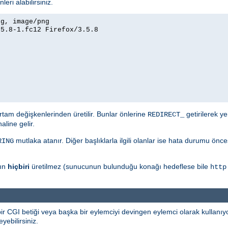
eri alabilirsiniz.
eg, image/png
.5.8-1.fc12 Firefox/3.5.8
tam değişkenlerinden üretilir. Bunlar önlerine
getirilerek ye
REDIRECT_
aline gelir.
mutlaka atanır. Diğer başlıklarla ilgili olanlar ise hata durumu önc
RING
rın
hiçbiri
üretilmez (sunucunun bulunduğu konağı hedeflese bile
http
 bir CGI betiği veya başka bir eylemciyi devingen eylemci olarak kullanıyo
yebilirsiniz.