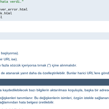
 hata verdi."
rver_error
.
ok
.
ml
e başlıyorsa).
ir URL ise).
fazla sözcük içeriyorsa tırnak (") içine alınmalıdır.
de atanarak yanıt daha da özelleştirilebilir. Bunlar harici URL'lere gön
dedilebilecek bazı bilgilerin aktarılması koşuluyla, başka bir adrese 
işkenleri tanımlanır. Bu değişkenlerin isimleri, özgün istekle sağlanan
ağlamından hata belgesi üretilebilir.