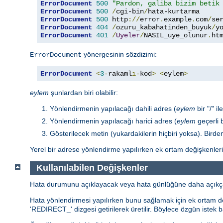
ErrorDocument
500
"Pardon, galiba bizim betik
ErrorDocument
500
/
cgi-bin
/
ErrorDocument
500
 http
://
error
.
example
.
com
/
se
ErrorDocument
404
/
ozuru_kabahatinden_buyuk
/
y
ErrorDocument
401
/
Uyeler
/
NASIL_uye_olunur
.
ht
yönergesinin sözdizimi:
ErrorDocument
ErrorDocument
<
3
-
rakaml
ı-
kod
>
<
eylem
>
eylem
şunlardan biri olabilir:
Yönlendirmenin yapılacağı dahili adres (
eylem
bir "/" il
Yönlendirmenin yapılacağı harici adres (
eylem
geçerli b
Gösterilecek metin (yukardakilerin hiçbiri yoksa). Birden 
Yerel bir adrese yönlendirme yapılırken ek ortam değişkenleri 
Kullanılabilen Değişkenler
Hata durumunu açıklayacak veya hata günlüğüne daha açıkça kay
Hata yönlendirmesi yapılırken bunu sağlamak için ek ortam değ
'REDIRECT_' dizgesi getirilerek üretilir. Böylece özgün istek b