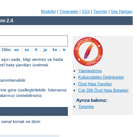
Modüller
|
Yönergeler
|
SSS
|
Terimler
|
Site Haritası
m 2.4
 Diller:
en
|
es
|
fr
|
ja
|
ko
|
tr
 aşırı sade, bilgi vermez ve hatta
zel hata yanıtları üretmek
Yapılandırma
Kullanılabilen Değişkenler
anımlanabilir.
Özel Hata Yanıtları
e göre özelleştirilebilir. İsterseniz
Çok Dilli Özel Hata Belgeleri
rınızı üretebilirsiniz.
Ayrıca bakınız:
Yorumlar
i sanal konak ve dizin