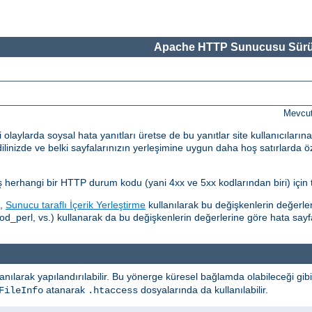
Apache HTTP Sunucusu Sürü
Mevcut
ylarda soysal hata yanıtları üretse de bu yanıtlar site kullanıcılarına
dilinizde ve belki sayfalarınızın yerleşimine uygun daha hoş satırlarda ö
ış herhangi bir HTTP durum kodu (yani 4xx ve 5xx kodlarından biri) için t
i,
Sunucu taraflı İçerik Yerleştirme
kullanılarak bu değişkenlerin değerlerin
perl, vs.) kullanarak da bu değişkenlerin değerlerine göre hata sayfala
anılarak yapılandırılabilir. Bu yönerge küresel bağlamda olabileceği gib
atanarak
dosyalarında da kullanılabilir.
FileInfo
.htaccess