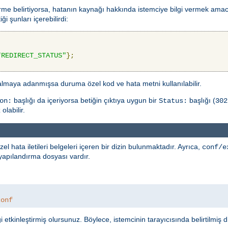
rme belirtiyorsa, hatanın kaynağı hakkında istemciye bilgi vermek amacıy
ği şunları içerebilirdi:
"REDIRECT_STATUS"
};
 almaya adanmışsa duruma özel kod ve hata metni kullanılabilir.
başlığı da içeriyorsa betiğin çıktıya uygun bir
başlığı (
on:
Status:
302
olabilir.
ata iletileri belgeleri içeren bir dizin bulunmaktadır. Ayrıca,
conf/e
r yapılandırma dosyası vardır.
conf
 etkinleştirmiş olursunuz. Böylece, istemcinin tarayıcısında belirtilmiş di