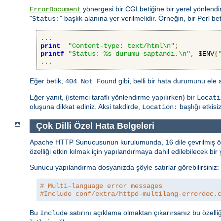
yönergesi bir CGI betiğine bir yerel yönlendi
ErrorDocument
"
" başlık alanına yer verilmelidir. Örneğin, bir Perl beti
Status:
...
print
"Content-type: text/html\n"
;
printf
"Status: %s durumu saptandı.\n"
,
 $ENV
{
...
Eğer betik,
gibi, belli bir hata durumunu ele
404 Not Found
Eğer yanıt, (istemci taraflı yönlendirme yapılırken) bir
Locati
oluşuna dikkat ediniz. Aksi takdirde,
başlığı etkisiz 
Location:
Çok Dilli Özel Hata Belgeleri
Apache HTTP Sunucusunun kurulumunda, 16 dile çevrilmiş özel h
özelliği etkin kılmak için yapılandırmaya dahil edilebilecek bi
Sunucu yapılandırma dosyanızda şöyle satırlar görebilirsiniz:
# Multi-language error messages
#Include conf/extra/httpd-multilang-errordoc.
Bu
satırını açıklama olmaktan çıkarırsanız bu özelliği
Include