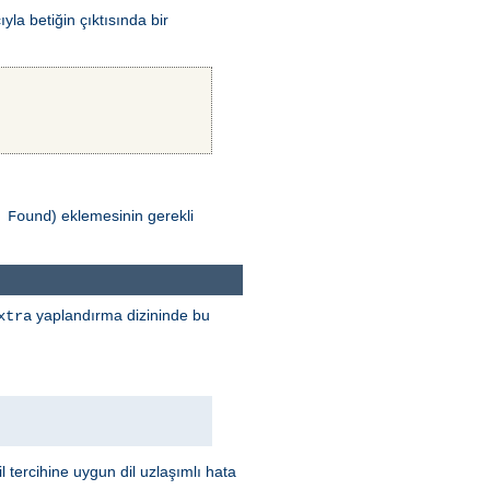
la betiğin çıktısında bir
) eklemesinin gerekli
 Found
yaplandırma dizininde bu
xtra
l tercihine uygun dil uzlaşımlı hata