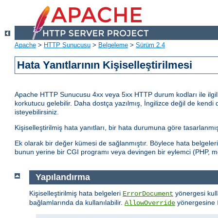
Apache
>
HTTP Sunucusu
>
Belgeleme
>
Sürüm 2.4
Hata Yanıtlarının Kişiselleştirilmesi
Apache HTTP Sunucusu 4xx veya 5xx HTTP durum kodları ile ilgili ola
korkutucu gelebilir. Daha dostça yazılmış, İngilizce değil de kendi 
isteyebilirsiniz.
Kişiselleştirilmiş hata yanıtları, bir hata durumuna göre tasarlanm
Ek olarak bir değer kümesi de sağlanmıştır. Böylece hata belgeler
bunun yerine bir CGI programı veya devingen bir eylemci (PHP, mod_
Yapılandırma
Kişiselleştirilmiş hata belgeleri
yönergesi kull
ErrorDocument
bağlamlarında da kullanılabilir.
yönergesine
AllowOverride