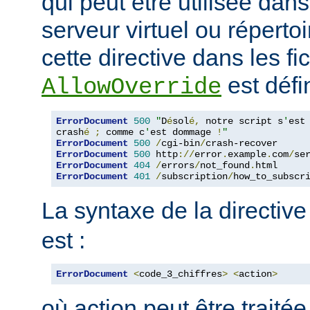
qui peut être utilisée dan
serveur virtuel ou répertoi
cette directive dans les fi
est défin
AllowOverride
ErrorDocument
500
"
D
é
sol
é,
 notre script s
'
est

crash
é
;
 comme c
'
est dommage 
!
"
ErrorDocument
500
/
cgi-bin
/
ErrorDocument
500
 http
://
error
.
example
.
com
/
se
ErrorDocument
404
/
errors
/
not_found
.
ErrorDocument
401
/
subscription
/
how_to_subscr
La syntaxe de la directiv
est :
ErrorDocument
<
code_3_chiffres
>
<
action
>
où action peut être traité