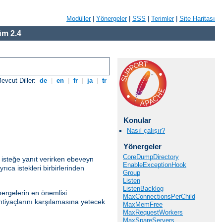
Modüller
|
Yönergeler
|
SSS
|
Terimler
|
Site Haritası
m 2.4
evcut Diller:
de
|
en
|
fr
|
ja
|
tr
Konular
Nasıl çalışır?
Yönergeler
CoreDumpDirectory
 isteğe yanıt verirken ebeveyn
EnableExceptionHook
ıca istekleri birbirlerinden
Group
Listen
ListenBacklog
ergelerin en önemlisi
MaxConnectionsPerChild
htiyaçlarını karşılamasına yetecek
MaxMemFree
MaxRequestWorkers
MaxSpareServers