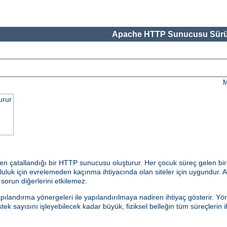
Apache HTTP Sunucusu Sürü
M
urur
en çatallandığı bir HTTP sunucusu oluşturur. Her çocuk süreç gelen bir
uk için evrelemeden kaçınma ihtiyacında olan siteler için uygundur. Ayr
r sorun diğerlerini etkilemez.
andırma yönergeleri ile yapılandırılmaya nadiren ihtiyaç gösterir. Yön
k sayısını işleyebilecek kadar büyük, fiziksel belleğin tüm süreçlerin i