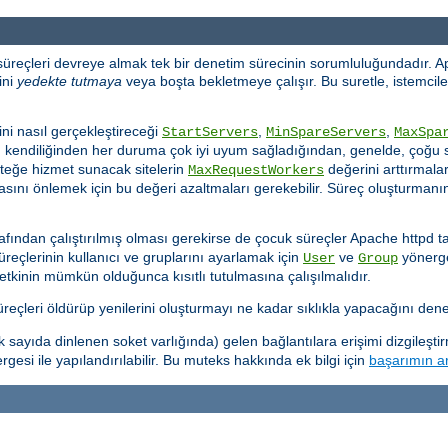
 süreçleri devreye almak tek bir denetim sürecinin sorumluluğundadır. A
ini
yedekte tutmaya
veya boşta bekletmeye çalışır. Bu suretle, istemciler
ni nasıl gerçekleştireceği
,
,
StartServers
MinSpareServers
MaxSpa
d kendiliğinden her duruma çok iyi uyum sağladığından, genelde, çoğu s
steğe hizmet sunacak sitelerin
değerini arttırmaları
MaxRequestWorkers
sını önlemek için bu değeri azaltmaları gerekebilir. Süreç oluşturmanın 
afından çalıştırılmış olması gerekirse de çocuk süreçler Apache httpd ta
süreçlerinin kullanıcı ve gruplarını ayarlamak için
ve
yönergel
User
Group
yetkinin mümkün olduğunca kısıtlı tutulmasına çalışılmalıdır.
çleri öldürüp yenilerini oluşturmayı ne kadar sıklıkla yapacağını denet
ayıda dinlenen soket varlığında) gelen bağlantılara erişimi dizgileşti
gesi ile yapılandırılabilir. Bu muteks hakkında ek bilgi için
başarımın ar