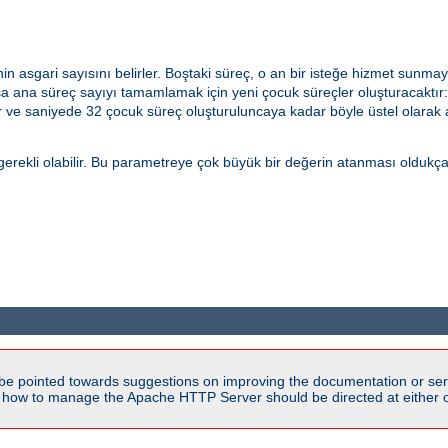
n asgari sayısını belirler. Boştaki süreç, o an bir isteğe hizmet sunmay
ana süreç sayıyı tamamlamak için yeni çocuk süreçler oluşturacaktır: B
ur ve saniyede 32 çocuk süreç oluşturuluncaya kadar böyle üstel olarak a
rekli olabilir. Bu parametreye çok büyük bir değerin atanması oldukça kö
be pointed towards suggestions on improving the documentation or ser
n how to manage the Apache HTTP Server should be directed at either ou