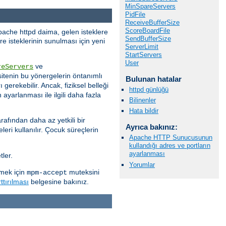
MinSpareServers
PidFile
ReceiveBufferSize
ScoreBoardFile
pache httpd daima, gelen isteklere
SendBufferSize
e isteklerinin sunulması için yeni
ServerLimit
StartServers
User
ve
reServers
itenin bu yönergelerin öntanımlı
Bulunan hatalar
 gerekebilir. Ancak, fiziksel belleği
httpd günlüğü
ayarlanması ile ilgili daha fazla
Bilinenler
Hata bildir
rafından daha az yetkili bir
Ayrıca bakınız:
eri kullanılır. Çocuk süreçlerin
Apache HTTP Sunucusunun
kullandığı adres ve portların
ayarlanması
ler.
Yorumlar
rmek için
muteksini
mpm-accept
ttırılması
belgesine bakınız.