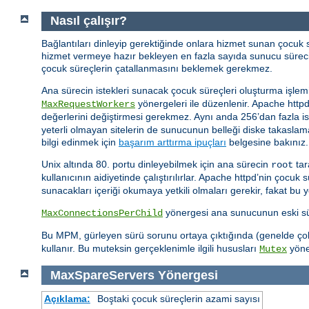
Nasıl çalışır?
Bağlantıları dinleyip gerektiğinde onlara hizmet sunan çocuk
hizmet vermeye hazır bekleyen en fazla sayıda sunucu sürec
çocuk süreçlerin çatallanmasını beklemek gerekmez.
Ana sürecin istekleri sunacak çocuk süreçleri oluşturma işlemi
yönergeleri ile düzenlenir. Apache http
MaxRequestWorkers
değerlerini değiştirmesi gerekmez. Aynı anda 256’dan fazla i
yeterli olmayan sitelerin de sunucunun belleği diske takaslama
bilgi edinmek için
başarım arttırma ipuçları
belgesine bakınız.
Unix altında 80. portu dinleyebilmek için ana sürecin
tar
root
kullanıcının aidiyetinde çalıştırılırlar. Apache httpd’nin çocuk 
sunacakları içeriği okumaya yetkili olmaları gerekir, fakat bu 
yönergesi ana sunucunun eski süre
MaxConnectionsPerChild
Bu MPM, gürleyen sürü sorunu ortaya çıktığında (genelde çok s
kullanır. Bu muteksin gerçeklenimle ilgili hususları
yöner
Mutex
MaxSpareServers
Yönergesi
Açıklama:
Boştaki çocuk süreçlerin azami sayısı