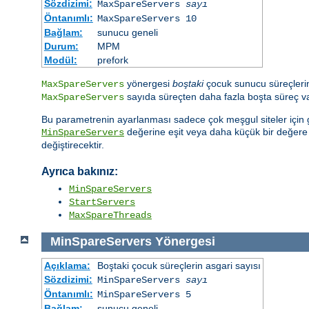
Sözdizimi:
MaxSpareServers
sayı
Öntanımlı:
MaxSpareServers 10
Bağlam:
sunucu geneli
Durum:
MPM
Modül:
prefork
yönergesi
boştaki
çocuk sunucu süreçlerini
MaxSpareServers
sayıda süreçten daha fazla boşta süreç var
MaxSpareServers
Bu parametrenin ayarlanması sadece çok meşgul siteler için ge
değerine eşit veya daha küçük bir değer
MinSpareServers
değiştirecektir.
Ayrıca bakınız:
MinSpareServers
StartServers
MaxSpareThreads
MinSpareServers
Yönergesi
Açıklama:
Boştaki çocuk süreçlerin asgari sayısı
Sözdizimi:
MinSpareServers
sayı
Öntanımlı:
MinSpareServers 5
Bağlam:
sunucu geneli