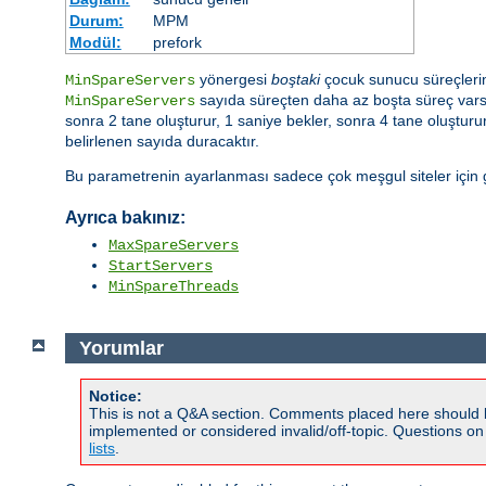
Durum:
MPM
Modül:
prefork
yönergesi
boştaki
çocuk sunucu süreçlerini
MinSpareServers
sayıda süreçten daha az boşta süreç varsa 
MinSpareServers
sonra 2 tane oluşturur, 1 saniye bekler, sonra 4 tane oluştur
belirlenen sayıda duracaktır.
Bu parametrenin ayarlanması sadece çok meşgul siteler için ge
Ayrıca bakınız:
MaxSpareServers
StartServers
MinSpareThreads
Yorumlar
Notice:
This is not a Q&A section. Comments placed here should 
implemented or considered invalid/off-topic. Questions o
lists
.