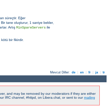
an süreçtir. Eğer
ir tane oluşturur, 1 saniye bekler,
rtar. Artış
ile
MinSpareServers
tü bir fikirdir.
Mevcut Diller:
de
|
en
|
fr
|
ja
|
tr
ver, and may be removed by our moderators if they are either
r IRC channel, #httpd, on Libera.chat, or sent to our
mailing