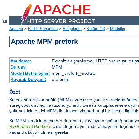
Apache
>
HTTP Sunucusu
>
Belgeleme
>
Sürüm 2.4
>
Modüller
Apache MPM prefork
Açıklama:
Evresiz ön çatallamalı HTTP sunucusu oluşt
Durum:
MPM
Modül Betimleyici:
mpm_prefork_module
Kaynak Dosyası:
prefork.c
Özet
Bu çok süreçlilik modülü (MPM) evresiz ve çocuk süreçlerin önced
süreç çocuk süreç havuzunu yönetir. Evresiz kütüphanelerle uyumlul
yalıtmak için en iyi MPM’dir, dolayısıyla herhangi bir istekle ilgili bi
Bu MPM kendi kendine her duruma çok iyi uyum sağladığından yapıl
olup, değeri aynı anda almayı umduğunuz iste
MaxRequestWorkers
kadar da küçük olması gerekir.