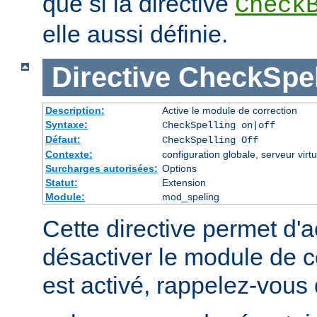
que si la directive
Check
elle aussi définie.
Directive
CheckSpel
Description:
Active le module de correction
Syntaxe:
CheckSpelling on|off
Défaut:
CheckSpelling Off
Contexte:
configuration globale, serveur virtu
Surcharges autorisées:
Options
Statut:
Extension
Module:
mod_speling
Cette directive permet d'a
désactiver le module de co
est activé, rappelez-vous 