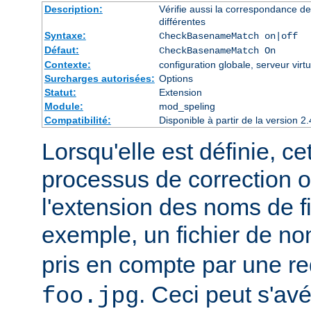
Description:
Vérifie aussi la correspondance d
différentes
Syntaxe:
CheckBasenameMatch on|off
Défaut:
CheckBasenameMatch On
Contexte:
configuration globale, serveur virtu
Surcharges autorisées:
Options
Statut:
Extension
Module:
mod_speling
Compatibilité:
Disponible à partir de la version
Lorsqu'elle est définie, ce
processus de correction 
l'extension des noms de fi
exemple, un fichier de n
pris en compte par une r
. Ceci peut s'av
foo.jpg