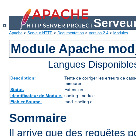
Serveu
Apache
>
Serveur HTTP
>
Documentation
>
Version 2.4
>
Modules
Module Apache mod
Langues Disponible
Description:
Tente de corriger les erreurs de cas
mineures.
Statut:
Extension
Identificateur de Module:
speling_module
Fichier Source:
mod_speling.c
Sommaire
Il arrive que des requêtes