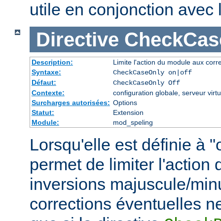
utile en conjonction avec
Directive
CheckCas
Description:
Limite l'action du module aux corr
Syntaxe:
CheckCaseOnly on|off
Défaut:
CheckCaseOnly Off
Contexte:
configuration globale, serveur virtu
Surcharges autorisées:
Options
Statut:
Extension
Module:
mod_speling
Lorsqu'elle est définie à "
permet de limiter l'actio
inversions majuscule/min
corrections éventuelles n