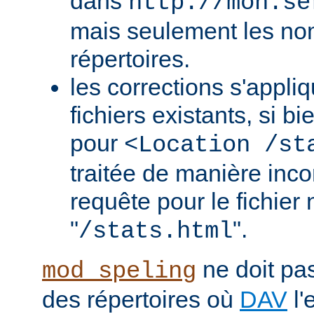
dans
http://mon.se
mais seulement les nom
répertoires.
les corrections s'appli
fichiers existants, si b
pour
<Location /st
traitée de manière in
requête pour le fichier
"
".
/stats.html
ne doit pas
mod_speling
des répertoires où
DAV
l'