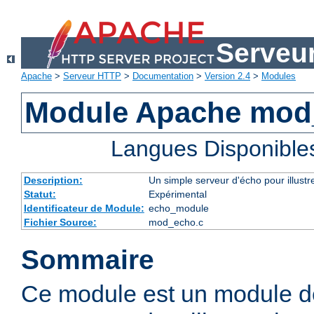
Serveu
Apache
>
Serveur HTTP
>
Documentation
>
Version 2.4
>
Modules
Module Apache mod
Langues Disponible
Description:
Un simple serveur d'écho pour illustr
Statut:
Expérimental
Identificateur de Module:
echo_module
Fichier Source:
mod_echo.c
Sommaire
Ce module est un module d