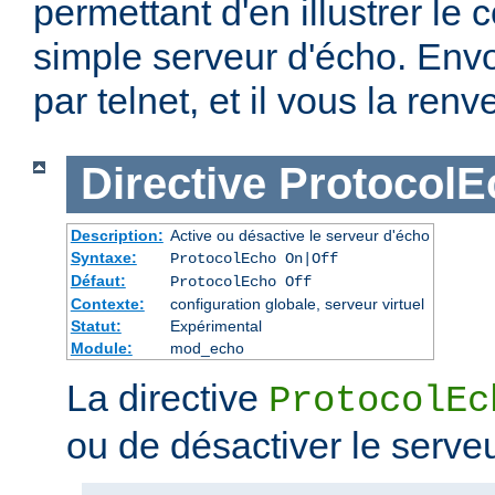
permettant d'en illustrer le c
simple serveur d'écho. Env
par telnet, et il vous la renv
Directive
ProtocolE
Description:
Active ou désactive le serveur d'écho
Syntaxe:
ProtocolEcho On|Off
Défaut:
ProtocolEcho Off
Contexte:
configuration globale, serveur virtuel
Statut:
Expérimental
Module:
mod_echo
La directive
ProtocolEc
ou de désactiver le serve