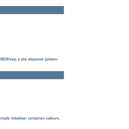
e DBDKeep a été dépassé (plates-
le initialiser certaines valeurs,