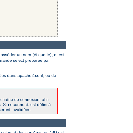
osséder un nom (étiquette), et est
mmande select préparée par
ifiées dans apache2.conf, ou de
 chaîne de connexion, afin
s. Si
est défini à
reconnect
eront invalidées.
la plupart des cas Apache DBD est