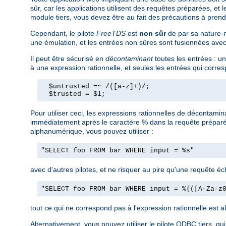
sûr, car les applications utilisent des requêtes préparées, et 
module tiers, vous devez être au fait des précautions à prend
Cependant, le pilote
FreeTDS
est
non sûr
de par sa nature-m
une émulation, et les entrées non sûres sont fusionnées ave
Il peut être sécurisé en
décontaminant
toutes les entrées : u
à une expression rationnelle, et seules les entrées qui corres
  $untrusted =~ /([a-z]+)/;

  $trusted = $1;
Pour utiliser ceci, les expressions rationnelles de décontamin
immédiatement après le caractère % dans la requête préparée,
alphanumérique, vous pouvez utiliser :
"SELECT foo FROM bar WHERE input = %s"
avec d'autres pilotes, et ne risquer au pire qu'une requête é
"SELECT foo FROM bar WHERE input = %{([A-Za-z
tout ce qui ne correspond pas à l'expression rationnelle est al
Alternativement, vous pouvez utiliser le pilote ODBC tiers, qu