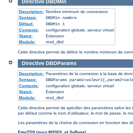
Directive
DBDMin
Description:
Nombre minimum de connexions
Syntaxe:
DBDMin
nombre
Défaut:
DBDMin 1
Contexte:
configuration globale, serveur virtuel
Statut:
Extension
Module:
mod_dbd
Cette directive permet de définir le nombre minimum de con
Directive
DBDParams
Description:
Paramètres de la connexion à la base de don
Syntaxe:
DBDParams
param1
=
valeur1
[,
param2
=
val
Contexte:
configuration globale, serveur virtuel
Statut:
Extension
Module:
mod_dbd
Cette directive permet de spécifier des paramètres selon les
par défaut comme le nom d'utilisateur, le mot de passe, le n
Les paramètres de la chaîne de connexion en fonction des di
FreeTDS (pour MSSQL et SyBase)