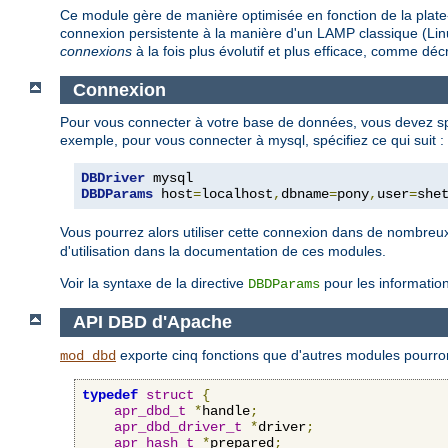
Ce module gère de manière optimisée en fonction de la plate
connexion persistente à la manière d'un LAMP classique (Linu
connexions
à la fois plus évolutif et plus efficace, comme déc
Connexion
Pour vous connecter à votre base de données, vous devez spé
exemple, pour vous connecter à mysql, spécifiez ce qui suit :
DBDriver
DBDParams
 host
=
localhost
,
dbname
=
pony
,
user
=
she
Vous pourrez alors utiliser cette connexion dans de nombr
d'utilisation dans la documentation de ces modules.
Voir la syntaxe de la directive
pour les informatio
DBDParams
API DBD d'Apache
exporte cinq fonctions que d'autres modules pourront
mod_dbd
typedef
struct
{
apr_dbd_t
*
handle
;
apr_dbd_driver_t
*
driver
;
apr_hash_t
*
prepared
;