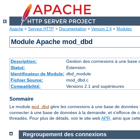
Apache
>
Serveur HTTP
>
Documentation
>
Version 2.4
>
Modules
Module Apache mod_dbd
Description:
Gestion des connexions à une base
Statut:
Extension
Identificateur de Module:
dbd_module
Fichier Source:
mod_dbd.c
Compatibilité:
Versions 2.1 and supérieures
Sommaire
Le module
gère les connexions à une base de données
mod_dbd
connecter à une base de données à la demande, et s'efforce de c
threadés. Pour plus de détails, voir le site web
APR
, ainsi que cet
Regroupement des connexions