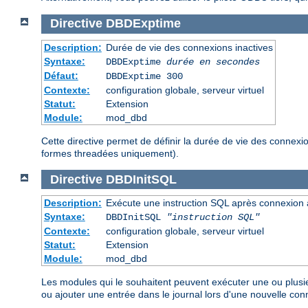
Directive
DBDExptime
Description:
Durée de vie des connexions inactives
Syntaxe:
DBDExptime
durée en secondes
Défaut:
DBDExptime 300
Contexte:
configuration globale, serveur virtuel
Statut:
Extension
Module:
mod_dbd
Cette directive permet de définir la durée de vie des connex
formes threadées uniquement).
Directive
DBDInitSQL
Description:
Exécute une instruction SQL après connexion
Syntaxe:
DBDInitSQL
"instruction SQL"
Contexte:
configuration globale, serveur virtuel
Statut:
Extension
Module:
mod_dbd
Les modules qui le souhaitent peuvent exécuter une ou plusie
ou ajouter une entrée dans le journal lors d'une nouvelle co