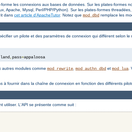
-forme les connexions aux bases de données. Sur les plates-formes non
x, Apache, Mysql, Perl/PHP/Python). Sur les plates-formes threadées, 
rit dans
cet article d'ApacheTutor
. Notez que
remplace les mod
mod_dbd
cifier un pilote et des paramètres de connexion qui diffèrent selon l
tland
,
pass
=
appaloosa
eux autres modules comme
,
et
.
mod_rewrite
mod_authn_dbd
mod_lua
ns à fournir dans la chaîne de connexion en fonction des différents pi
 utiliser. L'API se présente comme suit :