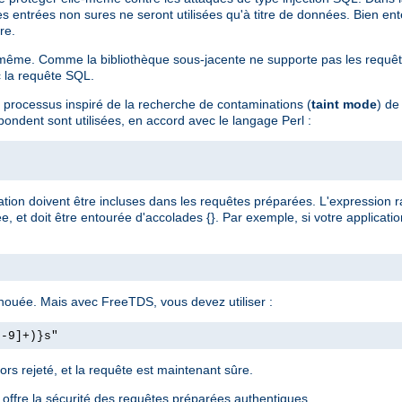
les entrées non sures ne seront utilisées qu'à titre de données. Bien ente
re.
ême. Comme la bibliothèque sous-jacente ne supporte pas les requêtes
c la requête SQL.
n processus inspiré de la recherche de contaminations (
taint mode
) de
pondent sont utilisées, en accord avec le langage Perl :
ation doivent être incluses dans les requêtes préparées. L'expression ra
 et doit être entourée d'accolades {}. Par exemple, si votre applicati
chouée. Mais avec FreeTDS, vous devez utiliser :
0-9]+)}s"
ors rejeté, et la requête est maintenant sûre.
i offre la sécurité des requêtes préparées authentiques.