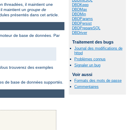
DBDInitSQL
 threadées, il maintient une
DBDKeep
il maintient un
groupe de
DBDMax
DBDMin
ules présentés dans cet article.
DBDParams
DBDPersist
DBDPrepareSQL
DBDriver
e moteur de base de données. Par
Traitement des bugs
Journal des modifications de
httpd
Problèmes connus
Signaler un bug
 Vous trouverez des exemples
Voir aussi
Formats des mots de passe
lotes de base de données supportés.
Commentaires