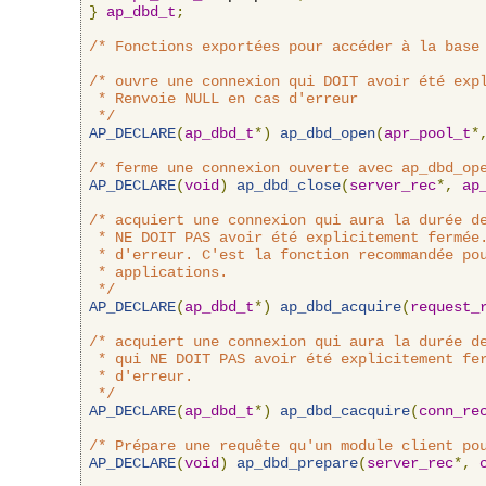
}
ap_dbd_t
;
/* Fonctions exportées pour accéder à la base
/* ouvre une connexion qui DOIT avoir été expl
 * Renvoie NULL en cas d'erreur

 */
AP_DECLARE
(
ap_dbd_t
*)
ap_dbd_open
(
apr_pool_t
*
/* ferme une connexion ouverte avec ap_dbd_op
AP_DECLARE
(
void
)
ap_dbd_close
(
server_rec
*,
ap
/* acquiert une connexion qui aura la durée de
 * NE DOIT PAS avoir été explicitement fermée.
 * d'erreur. C'est la fonction recommandée pou
 * applications.

 */
AP_DECLARE
(
ap_dbd_t
*)
ap_dbd_acquire
(
request_
/* acquiert une connexion qui aura la durée de
 * qui NE DOIT PAS avoir été explicitement fer
 * d'erreur.

 */
AP_DECLARE
(
ap_dbd_t
*)
ap_dbd_cacquire
(
conn_re
/* Prépare une requête qu'un module client po
AP_DECLARE
(
void
)
ap_dbd_prepare
(
server_rec
*,