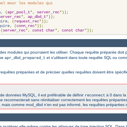
el mour les modules qui

n
,
(
apr_pool_t
*,
server_rec
*));
server_rec
*,
ap_dbd_t
*));
uire
,
(
request_rec
*));
quire
,
(
conn_rec
*));
(
server_rec
*,
const
char
*,
const
char
*));
es modules qui pourraient les utiliser. Chaque requête préparée doit p
ype
et s'utilisent dans toute requête SQL ou co
apr_dbd_prepared_t
es requêtes préparées et de préciser quelles requêtes doivent être spéc
de données MySQL, il est préférable de définir
à 0 dans la
reconnect
e reconnecterait sans réinitialiser correctement les requêtes préparée
, mais comme mod_dbd n'en est pas informé, les requêtes préparées s
e protéger elle-même contre les attaques de type injection SQL. Dans 