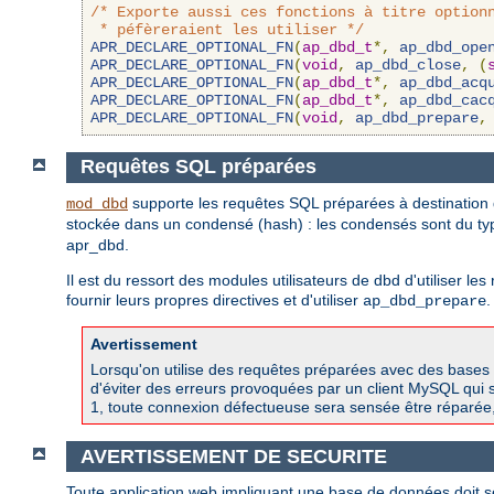
/* Exporte aussi ces fonctions à titre optionn
 * péfèreraient les utiliser */
APR_DECLARE_OPTIONAL_FN
(
ap_dbd_t
*,
ap_dbd_ope
APR_DECLARE_OPTIONAL_FN
(
void
,
ap_dbd_close
,
(
APR_DECLARE_OPTIONAL_FN
(
ap_dbd_t
*,
ap_dbd_acq
APR_DECLARE_OPTIONAL_FN
(
ap_dbd_t
*,
ap_dbd_cac
APR_DECLARE_OPTIONAL_FN
(
void
,
ap_dbd_prepare
,
Requêtes SQL préparées
supporte les requêtes SQL préparées à destination d
mod_dbd
stockée dans un condensé (hash) : les condensés sont du t
apr_dbd.
Il est du ressort des modules utilisateurs de dbd d'utiliser l
fournir leurs propres directives et d'utiliser
.
ap_dbd_prepare
Avertissement
Lorsqu'on utilise des requêtes préparées avec des bases 
d'éviter des erreurs provoquées par un client MySQL qui s
1, toute connexion défectueuse sera sensée être réparée
AVERTISSEMENT DE SECURITE
Toute application web impliquant une base de données doit s