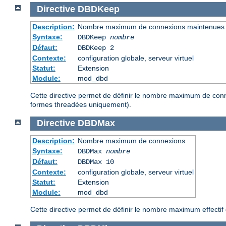
Directive
DBDKeep
Description:
Nombre maximum de connexions maintenues
Syntaxe:
DBDKeep
nombre
Défaut:
DBDKeep 2
Contexte:
configuration globale, serveur virtuel
Statut:
Extension
Module:
mod_dbd
Cette directive permet de définir le nombre maximum de conn
formes threadées uniquement).
Directive
DBDMax
Description:
Nombre maximum de connexions
Syntaxe:
DBDMax
nombre
Défaut:
DBDMax 10
Contexte:
configuration globale, serveur virtuel
Statut:
Extension
Module:
mod_dbd
Cette directive permet de définir le nombre maximum effecti