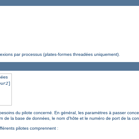
nexions par processus (plates-formes threadées uniquement).
nées
eur2
]
 besoins du pilote concerné. En général, les paramètres à passer concer
om de la base de données, le nom d'hôte et le numéro de port de la co
fférents pilotes comprennent :