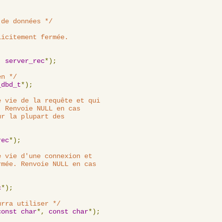
 de données */
icitement fermée.

,
server_rec
*);
en */
_dbd_t
*);
 vie de la requête et qui

 Renvoie NULL en cas

r la plupart des

rec
*);
 vie d'une connexion et

mée. Renvoie NULL en cas

c
*);
urra utiliser */
const
char
*,
const
char
*);