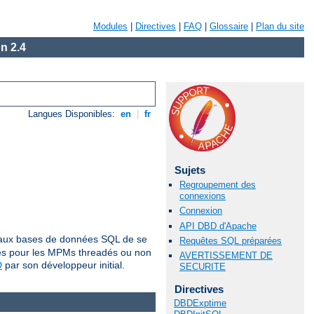
Modules
|
Directives
|
FAQ
|
Glossaire
|
Plan du site
n 2.4
Langues Disponibles:
en
|
fr
Sujets
Regroupement des
connexions
Connexion
API DBD d'Apache
es aux bases de données SQL de se
Requêtes SQL préparées
les pour les MPMs threadés ou non
AVERTISSEMENT DE
D
par son développeur initial.
SECURITE
Directives
DBDExptime